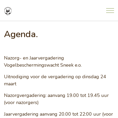
Overslaan en ga direct naar de inhoud
Home
Agenda.
Nieuws
Nazorg- en Jaarvergadering
Meldingen uit de natuur
Vogelbeschermingswacht Sneek e.o.
Uitnodiging voor de vergadering op dinsdag 24
Agenda
maart
Nazorgvergadering: aanvang 19.00 tot 19.45 uur
Project Freonen fan de Greide
(voor nazorgers)
Jaarvergadering aanvang 20.00 tot 22:00 uur (voor
Contact