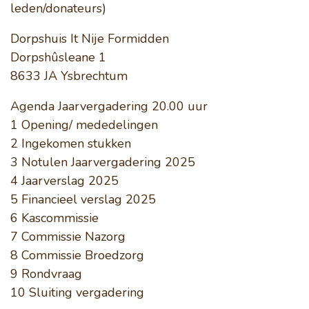
leden/donateurs)
Nazorg en broedzorg
Dorpshuis It Nije Formidden
Dorpshûsleane 1
8633 JA Ysbrechtum
Vogelwacht
Agenda Jaarvergadering 20.00 uur
1 Opening/ mededelingen
Help mee
2 Ingekomen stukken
3 Notulen Jaarvergadering 2025
4 Jaarverslag 2025
5 Financieel verslag 2025
6 Kascommissie
Lid worden
7 Commissie Nazorg
8 Commissie Broedzorg
Doneren
9 Rondvraag
10 Sluiting vergadering