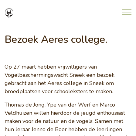
Overslaan en ga direct naar de inhoud
Home
Bezoek Aeres college.
Nieuws
Op 27 maart hebben vrijwilligers van
Meldingen uit de natuur
Vogelbeschermingswacht Sneek een bezoek
gebracht aan het Aeres college in Sneek om
broedplaatsen voor schooleksters te maken.
Agenda
Thomas de Jong, Ype van der Werf en Marco
Project Freonen fan de Greide
Veldhuizen willen hierdoor de jeugd enthousiast
maken voor de natuur en de vogels. Samen met
hun leraar Jenno de Boer hebben de leerlingen
Contact