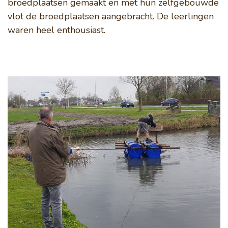
broedplaatsen gemaakt en met hun zelfgebouwde
vlot de broedplaatsen aangebracht. De leerlingen
Nazorg en broedzorg
waren heel enthousiast.
Vogelwacht
Help mee
Lid worden
Doneren