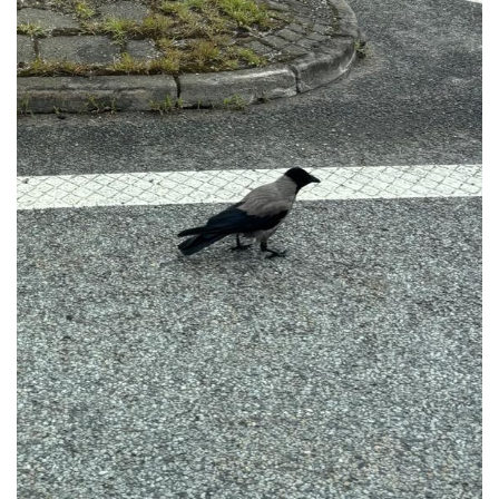
Nazorg en broedzorg
Vogelwacht
Help mee
Lid worden
Doneren