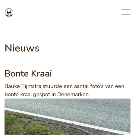
Overslaan en ga direct naar de inhoud
Home
Nieuws
Nieuws
Bonte Kraai
Meldingen uit de natuur
Bauke Tijmstra stuurde een aantal foto's van een
Agenda
bonte kraai gespot in Denemarken.
Project Freonen fan de Greide
Contact