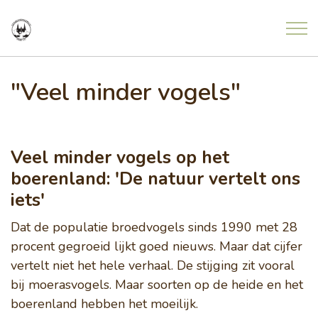
Overslaan en ga direct naar de inhoud
Home
"Veel minder vogels"
Nieuws
Veel minder vogels op het
Meldingen uit de natuur
boerenland: 'De natuur vertelt ons
iets'
Agenda
Dat de populatie broedvogels sinds 1990 met 28
procent gegroeid lijkt goed nieuws. Maar dat cijfer
Project Freonen fan de Greide
vertelt niet het hele verhaal. De stijging zit vooral
bij moerasvogels. Maar soorten op de heide en het
boerenland hebben het moeilijk.
Contact