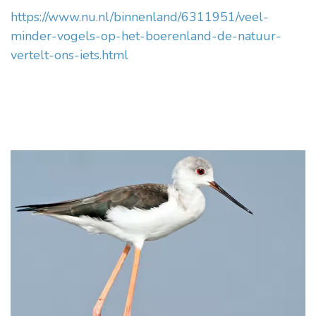
https://www.nu.nl/binnenland/6311951/veel-
minder-vogels-op-het-boerenland-de-natuur-
Nazorg en broedzorg
vertelt-ons-iets.html
Vogelwacht
Help mee
Lid worden
Doneren