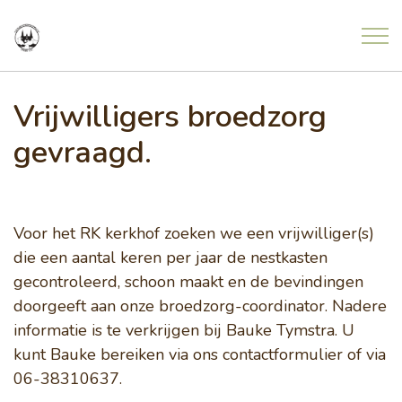
Overslaan en ga direct naar de inhoud
Home
Vrijwilligers broedzorg
gevraagd.
Nieuws
Meldingen uit de natuur
Voor het RK kerkhof zoeken we een vrijwilliger(s)
die een aantal keren per jaar de nestkasten
Agenda
gecontroleerd, schoon maakt en de bevindingen
doorgeeft aan onze broedzorg-coordinator. Nadere
informatie is te verkrijgen bij Bauke Tymstra. U
Project Freonen fan de Greide
kunt Bauke bereiken via ons contactformulier of via
06-38310637.
Contact