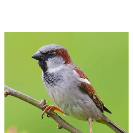
Nazorg en broedzorg
Vogelwacht
Help mee
Lid worden
Doneren