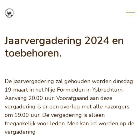
Overslaan en ga direct naar de inhoud
Home
Jaarvergadering 2024 en
toebehoren.
Nieuws
Meldingen uit de natuur
De jaarvergadering zal gehouden worden dinsdag
19 maart in het Nije Formidden in Ysbrechtum.
Agenda
Aanvang 20.00 uur. Voorafgaand aan deze
vergadering is er een overleg met alle nazorgers
om 19.00 uur. De vergadering is alleen
Project Freonen fan de Greide
toegankelijk voor leden. Men kan lid worden op de
vergadering.
Contact