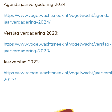
Agenda jaarvergadering 2024:
Nazorg en broedzorg
https://www.vogelwachtsneek.nl/vogelwacht/agenda-
jaarvergadering-2024/
Vogelwacht
Verslag vergadering 2023:
https://www.vogelwachtsneek.nl/vogelwacht/verslag-
Help mee
jaarvergadering-2023/
Jaarverslag 2023:
https://www.vogelwachtsneek.nl/vogelwacht/jaarvers
2023/
Lid worden
Doneren