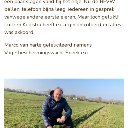
een paar slagen vond hij het eitje. Nu de BFVW
bellen, telefoon bijna leeg, iedereen in gesprek
Nazorg en broedzorg
vanwege andere eerste eieren. Maar toch gelukt!!
Luitzen Kooistra heeft e.e.a. gecontroleerd en alles
was akkoord.
Vogelwacht
Marco van harte gefeliciteerd namens
Help mee
Vogelbeschermingswacht Sneek e.o.
Lid worden
Doneren