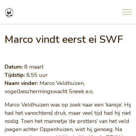
Overslaan en ga direct naar de inhoud
Home
Marco vindt eerst ei SWF
Nieuws
Datum:
8 maart
Meldingen uit de natuur
Tijdstip:
8.55 uur
Naam vinder:
Marco Veldhuizen,
vogelbeschermingswacht Sneek e.o.
Agenda
Marco Veldhuizen was op zoek naar een ‘kansje’. Hij
Project Freonen fan de Greide
had het vanochtend druk, maar veel tijd had hij niet
nodig. Toen het mannetje ‘de protters’ van het veld
joegen achter Oppenhuizen, wist hij genoeg. Na
Contact