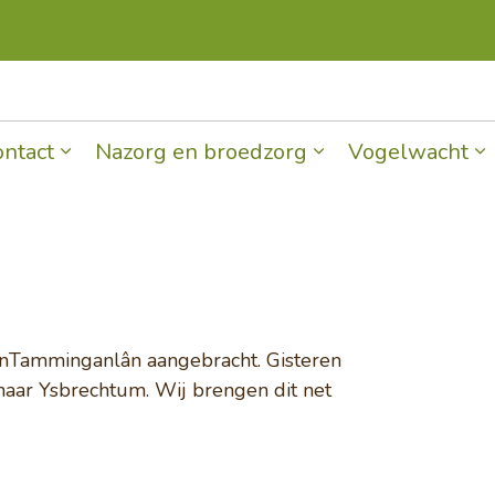
Lid worden
Doneren
ontact
Nazorg en broedzorg
Vogelwacht
inTamminganlân aangebracht. Gisteren
naar Ysbrechtum. Wij brengen dit net