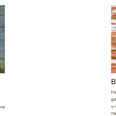
B
He
ge
u 
ere
na