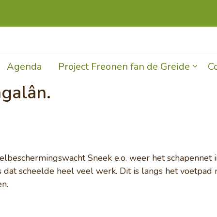
Overslaan en ga direct naar de inhoud
Agenda
Project Freonen fan de Greide
C
galân.
elbeschermingswacht Sneek e.o. weer het schapennet 
dat scheelde heel veel werk. Dit is langs het voetpad 
en.