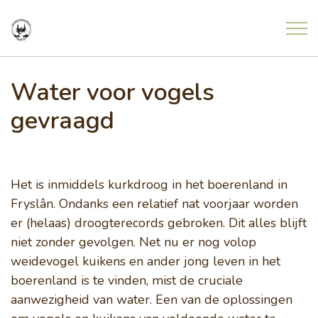
Overslaan en ga direct naar de inhoud
Home
Water voor vogels
gevraagd
Nieuws
Meldingen uit de natuur
Het is inmiddels kurkdroog in het boerenland in
Fryslân. Ondanks een relatief nat voorjaar worden
Agenda
er (helaas) droogterecords gebroken. Dit alles blijft
niet zonder gevolgen. Net nu er nog volop
weidevogel kuikens en ander jong leven in het
Project Freonen fan de Greide
boerenland is te vinden, mist de cruciale
aanwezigheid van water. Een van de oplossingen
Contact