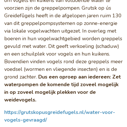
om vogels en kuikens van voldoende water te
voorzien zijn de greppelpompen. Grutsk op ús
Nazorg en broedzorg
Greidefûgels heeft in de afgelopen jaren ruim 130
van dit greppelpompsystemen op zonne-energie
via lokale vogelwachten uitgezet. In overleg met
Vogelwacht
boeren in hun vogelwachtgebied worden greppels
gevuld met water. Dit geeft verkoeling (schaduw)
Help mee
en een schuilplek voor vogels en hun kuikens.
Bovendien vinden vogels rond deze greppels meer
voedsel (wormen en vliegende insecten) en is de
grond zachter.
Dus een oproep aan iedereen: Zet
waterpompen de komende tijd zoveel mogelijk
in op zoveel mogelijk plekken voor de
Lid worden
weidevogels.
Doneren
https://grutskopusgreidefugels.nl/water-voor-
vogels-gevraagd/