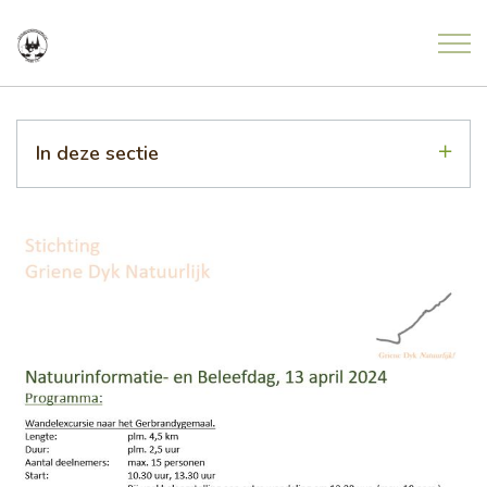
Overslaan en ga direct naar de inhoud
Home
In deze sectie
Nieuws
Meldingen uit de natuur
Agenda
Project Freonen fan de Greide
Contact